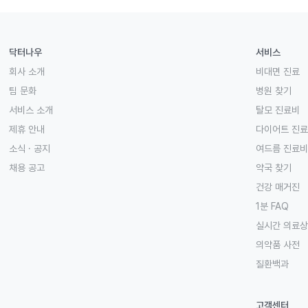
닥터나우
서비스
회사 소개
비대면 진료
팀 문화
병원 찾기
서비스 소개
탈모 진료비
제휴 안내
다이어트 진
소식 · 공지
여드름 진료비
채용 공고
약국 찾기
건강 매거진
1분 FAQ
실시간 의료
의약품 사전
질환백과
고객센터