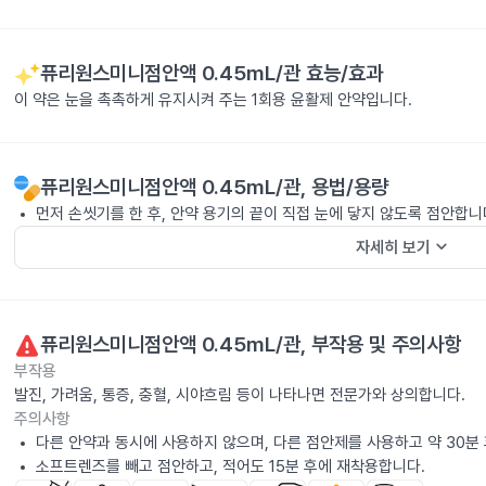
퓨리원스미니점안액 0.45mL/관
효능/효과
이 약은 눈을 촉촉하게 유지시켜 주는 1회용 윤활제 안약입니다.
퓨리원스미니점안액 0.45mL/관
, 용법/용량
먼저 손씻기를 한 후, 안약 용기의 끝이 직접 눈에 닿지 않도록 점안합니
keyboard_arrow_down
자세히 보기
퓨리원스미니점안액 0.45mL/관
, 부작용 및 주의사항
부작용
발진, 가려움, 통증, 충혈, 시야흐림 등이 나타나면 전문가와 상의합니다.
주의사항
다른 안약과 동시에 사용하지 않으며, 다른 점안제를 사용하고 약 30분 
소프트렌즈를 빼고 점안하고, 적어도 15분 후에 재착용합니다.