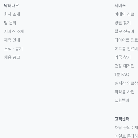
닥터나우
서비스
회사 소개
비대면 진료
팀 문화
병원 찾기
서비스 소개
탈모 진료비
제휴 안내
다이어트 진
소식 · 공지
여드름 진료비
채용 공고
약국 찾기
건강 매거진
1분 FAQ
실시간 의료
의약품 사전
질환백과
고객센터
채팅 문의 :
채
메일로 문의