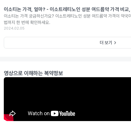
이소티논 가격, 얼마? - 이소트레티노인 성분 여드름약 가격 비교,
이소티논 가격 궁금하신가요? 이소트레티노인 성분 여드름약 가격이 약국마
법까지 한 번에 확인하세요.
2024.02.05
keyboard_arrow_right
더 보기
영상으로 이해하는 복약정보