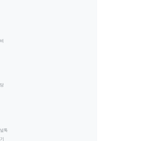
료비
상담
널톡
하기