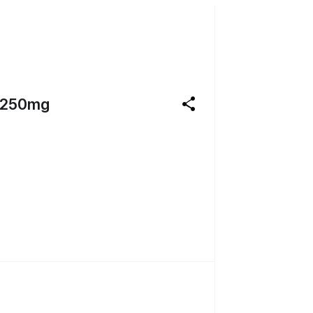
share
250mg