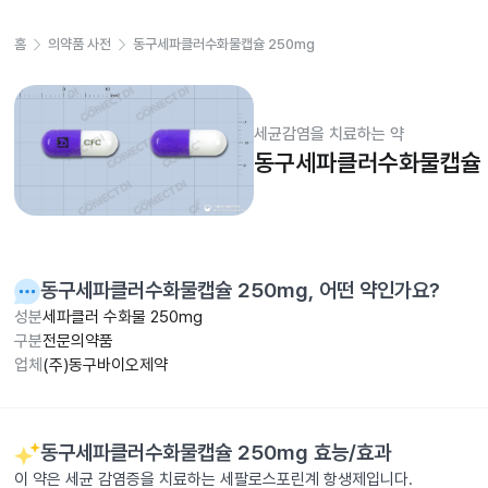
홈
의약품 사전
동구세파클러수화물캡슐 250mg
세균감염을 치료하는 약
동구세파클러수화물캡슐 
동구세파클러수화물캡슐 250mg
, 어떤 약인가요?
성분
세파클러 수화물 250mg
구분
전문의약품
업체
(주)동구바이오제약
동구세파클러수화물캡슐 250mg
효능/효과
이 약은 세균 감염증을 치료하는 세팔로스포린계 항생제입니다.