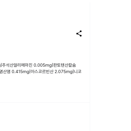
share
mg|주석산알리메마진 0.005mg|판토텐산칼슘
염산염 0.415mg|아스코르빈산 2.075mg|니코