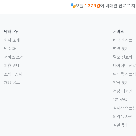
오늘
1,379명
이 비대면 진료로 
닥터나우
서비스
회사 소개
비대면 진료
팀 문화
병원 찾기
서비스 소개
탈모 진료비
제휴 안내
다이어트 진
소식 · 공지
여드름 진료비
채용 공고
약국 찾기
건강 매거진
1분 FAQ
실시간 의료
의약품 사전
질환백과