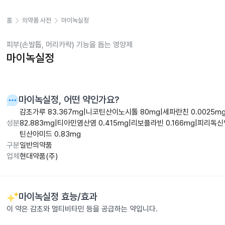
홈
의약품 사전
마이녹실정
피부(손발톱, 머리카락) 기능을 돕는 영양제
마이녹실정
마이녹실정
, 어떤 약인가요?
감초가루 83.367mg|니코틴산이노시톨 80mg|세파란친 0.0025
성분
82.883mg|티아민염산염 0.415mg|리보플라빈 0.166mg|피리독신
틴산아미드 0.83mg
구분
일반의약품
업체
현대약품(주)
마이녹실정
효능/효과
이 약은 감초와 멀티비타민 등을 공급하는 약입니다.