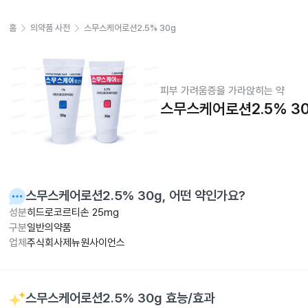
홈
의약품 사전
스무스케어로션2.5% 30g
피부 가려움증을 가라앉히는 약
스무스케어로션2.5% 3
스무스케어로션2.5% 30g
, 어떤 약인가요?
성분
히드로코르티손 25mg
구분
일반의약품
업체
주식회사제뉴원사이언스
스무스케어로션2.5% 30g
효능/효과