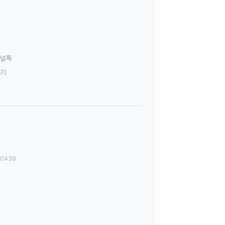
널톡
하기
00439