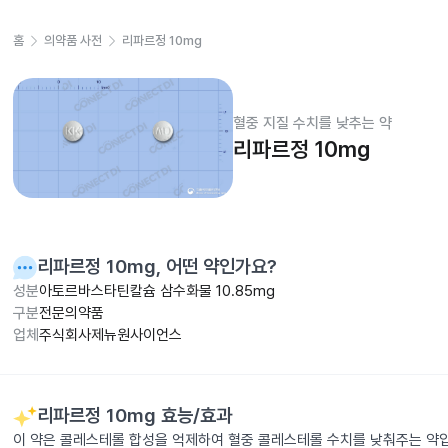
홈
의약품 사전
리파르정 10mg
혈중 지질 수치를 낮추는 약
리파르정 10mg
리파르정 10mg
, 어떤 약인가요?
성분
아토르바스타틴칼슘 삼수화물 10.85mg
구분
전문의약품
업체
주식회사제뉴원사이언스
리파르정 10mg
효능/효과
이 약은 콜레스테롤 합성을 억제하여 혈중 콜레스테롤 수치를 낮춰주는 약