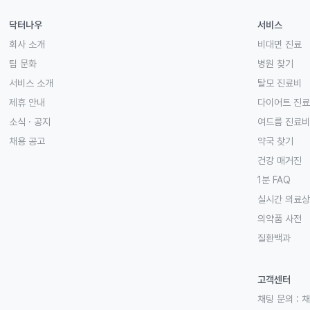
닥터나우
서비스
회사 소개
비대면 진료
팀 문화
병원 찾기
서비스 소개
탈모 진료비
제휴 안내
다이어트 진
소식 · 공지
여드름 진료비
채용 공고
약국 찾기
건강 매거진
1분 FAQ
실시간 의료
의약품 사전
질환백과
고객센터
채팅 문의 :
채