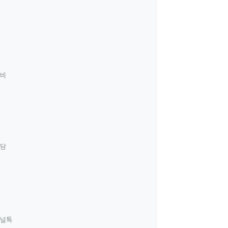
료비
상담
널톡