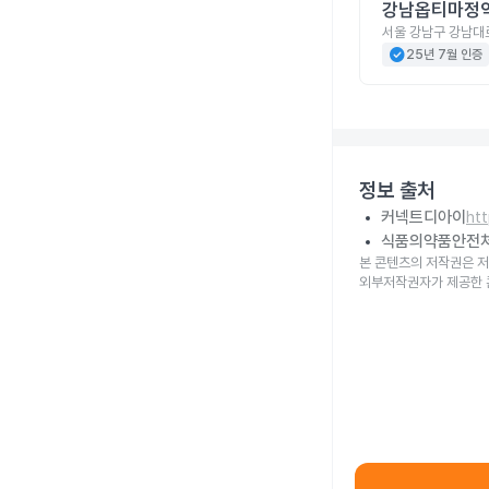
강남옵티마정
서울 강남구 강남대로
check_circle
25년 7월 인증
정보 출처
커넥트디아이
ht
식품의약품안전
본 콘텐츠의 저작권은 저
외부저작권자가 제공한 