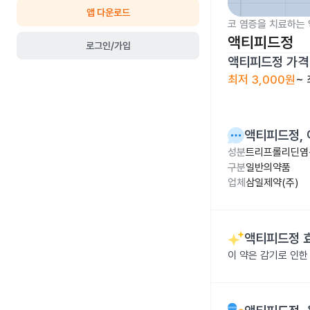
앱 다운로드
코 염증을 치료하는 
액티피드정
로그인/가입
액티피드정
가격
최저
3,000원
~
액티피드정
,
성분
트리프롤리딘염산
구분
일반의약품
업체
삼일제약(주)
액티피드정
이 약은 감기로 인한