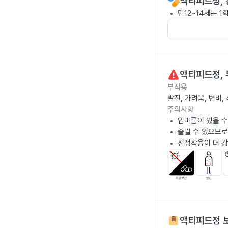
액티피드정
,
만12~14세는 1회
액티피드정
,
부작용
발진, 가려움, 변비
주의사항
입마름이 있을 수
졸릴 수 있으므로
진정작용이 더 강
액티피드정
보