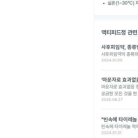
실온(1~30℃)
액티피드정
관련
사후피임약, 종류
사후피임약의 종류와
2024.01.09
‘마운자로 효과없음
마운자로 효과없음 
궁금한 모든 것을 한
2025.08.27
"빈속에 타이레놀
빈속에 타이레놀 먹
2024.01.31