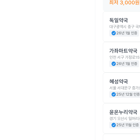
최저
3,000
원
독일약국
대구광역시 중구 국
check_circle
26년 1월 인증
가좌마트약국
인천 서구 가정로15
check_circle
26년 1월 인증
혜성약국
서울 서대문구 증가
check_circle
25년 12월 인증
윤온누리약국
경기 오산시 밀머리로
check_circle
25년 11월 인증