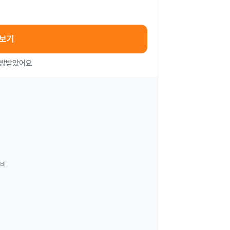
아보기
처방받았어요
료비