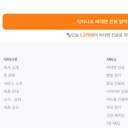
닥터나우 비대면 진료 알
오늘
1,379명
이 비대면 진료로 
닥터나우
서비스
회사 소개
비대면 진료
팀 문화
병원 찾기
서비스 소개
탈모 진료비
제휴 안내
다이어트 진
소식 · 공지
여드름 진료비
채용 공고
약국 찾기
건강 매거진
1분 FAQ