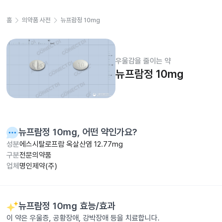
홈
의약품 사전
뉴프람정 10mg
우울감을 줄이는 약
뉴프람정 10mg
뉴프람정 10mg
, 어떤 약인가요?
성분
에스시탈로프람 옥살산염 12.77mg
구분
전문의약품
업체
명인제약(주)
뉴프람정 10mg
효능/효과
이 약은 우울증, 공황장애, 강박장애 등을 치료합니다.