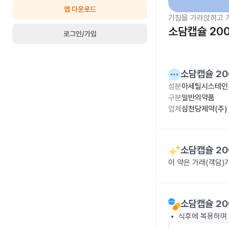
앱 다운로드
기침을 가라앉히고 
소담캡슐 20
로그인/가입
소담캡슐 20
성분
아세틸시스테인 
구분
일반의약품
업체
삼천당제약(주)
소담캡슐 20
이 약은 가래(객담)
소담캡슐 20
식후에 복용하며 