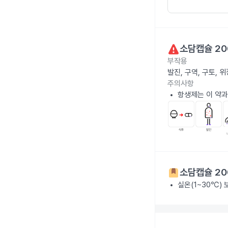
소담캡슐 20
부작용
발진, 구역, 구토,
주의사항
항생제는 이 약과
소담캡슐 20
실온(1~30℃)