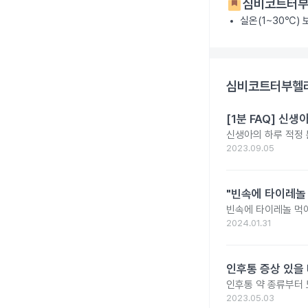
심비코트터부헬
실온(1~30℃)
심비코트터부헬러1
[1분 FAQ] 신
신생아의 하루 적정
2023.09.05
"빈속에 타이레놀
빈속에 타이레놀 먹
2024.01.31
인후통 증상 있을 
인후통 약 종류부터
2023.05.03