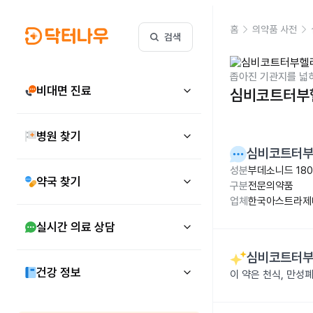
홈
의약품 사전
검색
좁아진 기관지를 넓
비대면 진료
심비코트터부헬러
병원 찾기
심비코트터부헬
성분
부데소니드 18
약국 찾기
구분
전문의약품
업체
한국아스트라제
실시간 의료 상담
심비코트터부헬
건강 정보
이 약은 천식, 만성