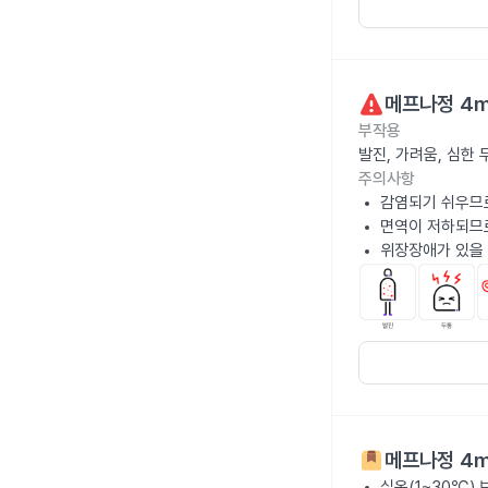
메프나정 4
부작용
발진, 가려움, 심한
주의사항
감염되기 쉬우므로
면역이 저하되므
위장장애가 있을 
메프나정 4
실온(1~30℃)