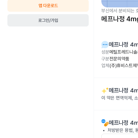
앱 다운로드
부신에서 분비되는 
메프나정 4m
로그인/가입
메프나정 4
성분
메틸프레드니솔
구분
전문의약품
업체
(주)휴비스트제
메프나정 4
이 약은 면역억제,
메프나정 4
처방받은 용법, 