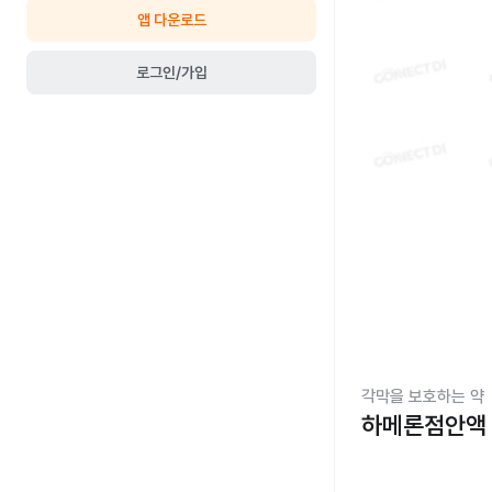
앱 다운로드
로그인/가입
각막을 보호하는 약
하메론점안액 0