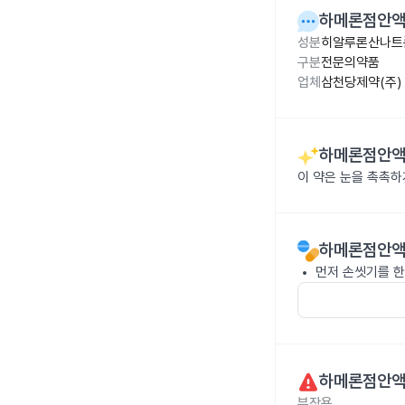
하메론점안액 
성분
히알루론산나트륨
구분
전문의약품
업체
삼천당제약(주)
하메론점안액 
이 약은 눈을 촉촉하
하메론점안액 
먼저 손씻기를 한
하메론점안액 
부작용