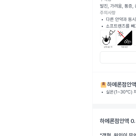
발진, 가려움, 통증
주의사항
다른 안약과 동시
소프트렌즈를 빼고
하메론점안액 
실온(1~30℃)
하메론점안액 0.
"객혈, 원인이 무