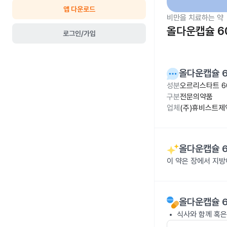
앱 다운로드
비만을 치료하는 약
올다운캡슐 6
로그인/가입
올다운캡슐 
성분
오르리스타트 6
구분
전문의약품
업체
(주)휴비스트제
올다운캡슐 
이 약은 장에서 지
올다운캡슐 
식사와 함께 혹은