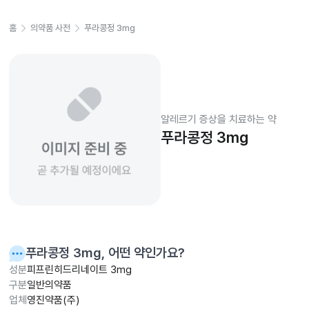
홈
의약품 사전
푸라콩정 3mg
알레르기 증상을 치료하는 약
푸라콩정 3mg
푸라콩정 3mg
, 어떤 약인가요?
성분
피프린히드리네이트 3mg
구분
일반의약품
업체
영진약품(주)