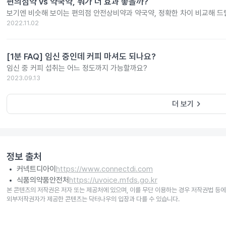
편의점약 vs 약국약, 뭐가 더 효과 좋을까?
보기엔 비슷해 보이는 편의점 안전상비약과 약국약, 정확한 차이 비교해 드
2022.11.02
[1분 FAQ] 임신 중인데 커피 마셔도 되나요?
임신 중 커피 섭취는 어느 정도까지 가능할까요?
2023.09.13
keyboard_arrow_right
더 보기
정보 출처
커넥트디아이
https://www.connectdi.com
식품의약품안전처
https://uvoice.mfds.go.kr
본 콘텐츠의 저작권은 저자 또는 제공처에 있으며, 이를 무단 이용하는 경우 저작권법 등에
외부저작권자가 제공한 콘텐츠는 닥터나우의 입장과 다를 수 있습니다.