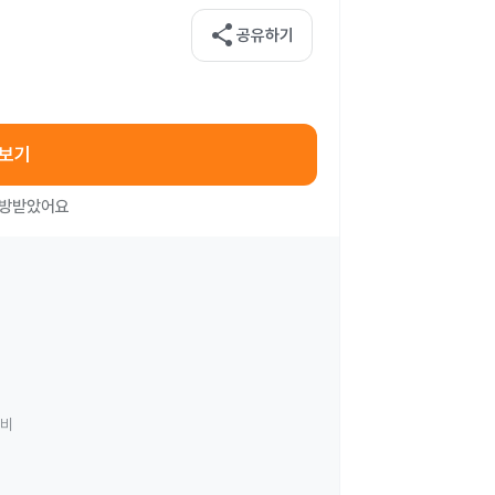
share
공유하기
아보기
처방받았어요
료비