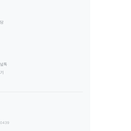
상담
널톡
하기
00439