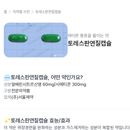
홈
의약품 사전
토레스판연질캡슐
배아픈 통증을 줄이는 약
토레스판연질캡슐
토레스판연질캡슐
, 어떤 약인가요?
성분
알베린시트르산염 60mg|시메티콘 300mg
구분
전문의약품
업체
(주)서울제약
토레스판연질캡슐
효능/효과
이 약은 위장경련을 완화하는 성분과 가스제거하는 성분이 복합된 약입니다