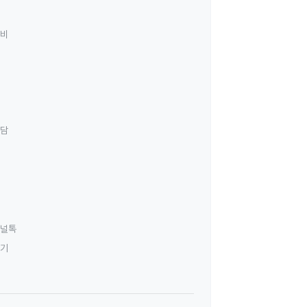
료비
상담
널톡
하기