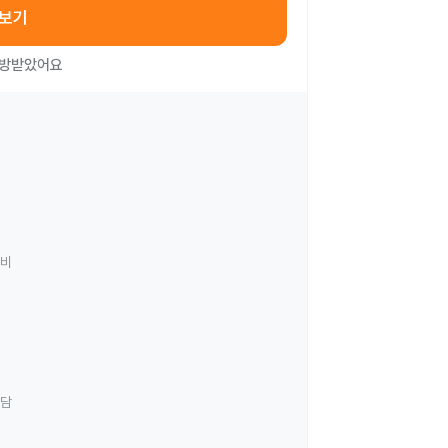
아보기
처방받았어요
료비
상담