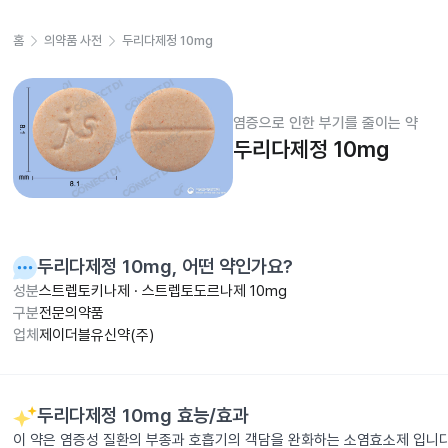
홈
의약품 사전
두리다제정 10mg
염증으로 인한 부기를 줄이는 약
두리다제정 10mg
두리다제정 10mg
, 어떤 약인가요?
성분
스트렙토키나제 · 스트렙토도르나제 10mg
구분
전문의약품
업체
제이더블유신약(주)
두리다제정 10mg
효능/효과
이 약은 염증성 질환의 부종과 호흡기의 객담을 완화하는 소염효소제 입니다