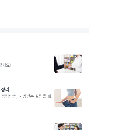
릴게요!
총정리
, 증량방법, 처방받는 꿀팁을 확