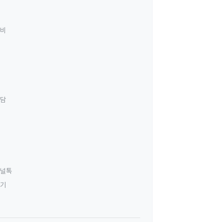
료비
상담
널톡
하기