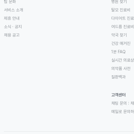
팀 문화
병원 찾기
서비스 소개
탈모 진료비
제휴 안내
다이어트 진
소식 · 공지
여드름 진료비
채용 공고
약국 찾기
건강 매거진
1분 FAQ
실시간 의료
의약품 사전
질환백과
고객센터
채팅 문의 :
채
메일로 문의