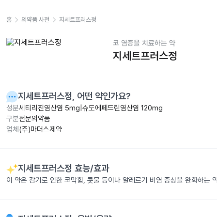
홈
의약품 사전
지세트프러스정
코 염증을 치료하는 약
지세트프러스정
지세트프러스정
, 어떤 약인가요?
성분
세티리진염산염 5mg|슈도에페드린염산염 120mg
구분
전문의약품
업체
(주)마더스제약
지세트프러스정
효능/효과
이 약은 감기로 인한 코막힘, 콧물 등이나 알레르기 비염 증상을 완화하는 