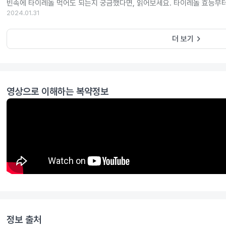
빈속에 타이레놀 먹어도 되는지 궁금했다면, 읽어보세요. 타이레놀 효능부
2024.01.31
keyboard_arrow_right
더 보기
영상으로 이해하는 복약정보
정보 출처