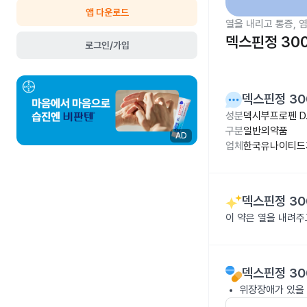
앱 다운로드
열을 내리고 통증, 
덱스핀정 30
로그인/가입
덱스핀정 30
성분
덱시부프로펜 D.
구분
일반의약품
AD
업체
한국유나이티드
덱스핀정 30
이 약은 열을 내려
덱스핀정 30
위장장애가 있을 