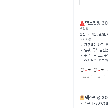
덱스핀정 30
부작용
발진, 가려움, 출혈
주의사항
금주해야 하고, 
임부, 특히 임신
수유부는 모유수
어지러움, 피로가
덱스핀정 30
실온(1~30℃)