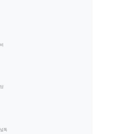
료비
상담
널톡