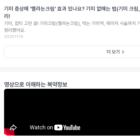
기미 증상에 '멜라논크림' 효과 있나요? 기미 없애는 법(기미 크림,
리!
기미, 잡티 고민 끝! 기미크림(멜라논크림), 먹는 기미약, 레이저 시술까지
정리했어요.
2025.11.19
keyboard_arrow_right
더 보기
영상으로 이해하는 복약정보