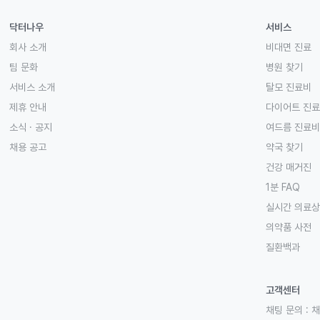
닥터나우
서비스
회사 소개
비대면 진료
팀 문화
병원 찾기
서비스 소개
탈모 진료비
제휴 안내
다이어트 진
소식 · 공지
여드름 진료비
채용 공고
약국 찾기
건강 매거진
1분 FAQ
실시간 의료
의약품 사전
질환백과
고객센터
채팅 문의 :
채