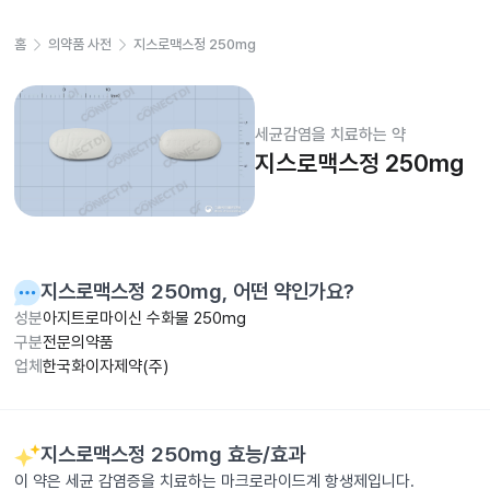
홈
의약품 사전
지스로맥스정 250mg
세균감염을 치료하는 약
지스로맥스정 250mg
지스로맥스정 250mg
, 어떤 약인가요?
성분
아지트로마이신 수화물 250mg
구분
전문의약품
업체
한국화이자제약(주)
지스로맥스정 250mg
효능/효과
이 약은 세균 감염증을 치료하는 마크로라이드계 항생제입니다.