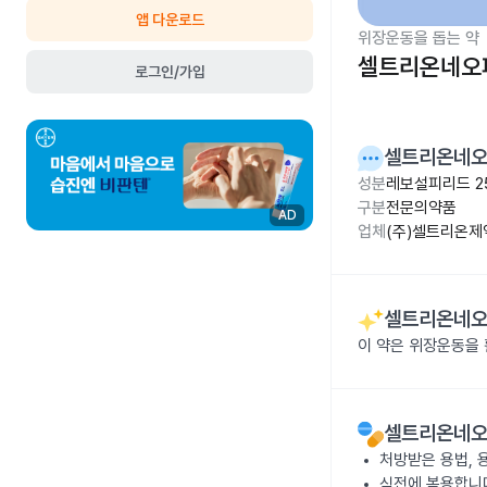
앱 다운로드
위장운동을 돕는 약
셀트리온네오파
로그인/가입
셀트리온네오
성분
레보설피리드 2
구분
전문의약품
AD
업체
(주)셀트리온제
셀트리온네오
이 약은 위장운동을
셀트리온네오
처방받은 용법, 
식전에 복용합니