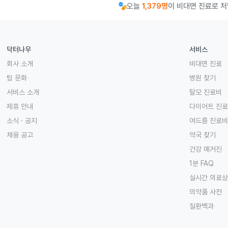
오늘
1,379명
이 비대면 진료로 
닥터나우
서비스
회사 소개
비대면 진료
팀 문화
병원 찾기
서비스 소개
탈모 진료비
제휴 안내
다이어트 진
소식 · 공지
여드름 진료비
채용 공고
약국 찾기
건강 매거진
1분 FAQ
실시간 의료
의약품 사전
질환백과