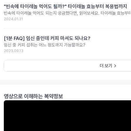
"빈속에 타이레놀 먹어도 될까?" 타이레놀 효능부터 복용법까지
빈속에 타이레놀 먹어도 되는지 궁금했다면, 읽어보세요. 타이레놀 효능부
2024.01.31
[1분 FAQ] 임신 중인데 커피 마셔도 되나요?
임신 중 커피 섭취는 어느 정도까지 가능할까요?
2023.09.13
keyboard_arrow_right
더 보기
영상으로 이해하는 복약정보