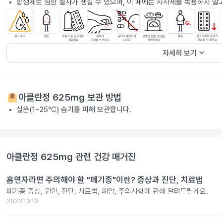
항생제로 심한 설사가 생길 수 있으며, 이 때에는 지사제를 복용하지 말
keyboard_arrow_down
자세히 보기
아클란정 625mg
보관 방법
실온(1~25℃) 습기를 피해 보관합니다.
아클란정 625mg
관련 건강 매거진
흡연자라면 주의해야 할 "폐기종"이란? 증상과 진단, 치료법
폐기종 증상, 원인, 진단, 치료법, 폐암, 주의사항에 관해 알려드릴게요.
2023.10.10