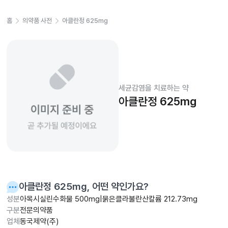
홈
의약품 사전
아클란정 625mg
세균감염을 치료하는 약
아클란정 625mg
아클란정 625mg
, 어떤 약인가요?
성분
아목시실린수화물 500mg|묽은클라불란산칼륨 212.73mg
구분
전문의약품
업체
동국제약(주)