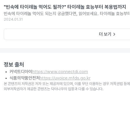
"빈속에 타이레놀 먹어도 될까?" 타이레놀 효능부터 복용법까지
빈속에 타이레놀 먹어도 되는지 궁금했다면, 읽어보세요. 타이레놀 효능부
2024.01.31
keyboard_arrow_right
더 보기
정보 출처
커넥트디아이
https://www.connectdi.com
식품의약품안전처
https://uvoice.mfds.go.kr
본 콘텐츠의 저작권은 저자 또는 제공처에 있으며, 이를 무단 이용하는 경우 저작권법 등에
외부저작권자가 제공한 콘텐츠는 닥터나우의 입장과 다를 수 있습니다.