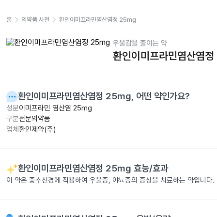
홈
의약품 사전
환인이미프라민염산염정 25mg
우울감을 줄이는 약
환인이미프라민염산염정 
환인이미프라민염산염정 25mg
, 어떤 약인가요?
성분
이미프라민 염산염 25mg
구분
전문의약품
업체
환인제약(주)
환인이미프라민염산염정 25mg
효능/효과
이 약은 중추신경에 작용하여 우울증, 야뇨증의 증상을 치료하는 약입니다.