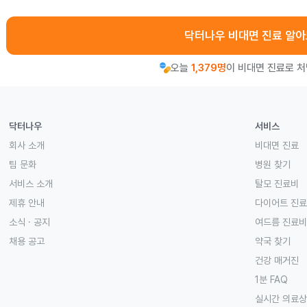
닥터나우 비대면 진료 알
오늘
1,379명
이 비대면 진료로 
닥터나우
서비스
회사 소개
비대면 진료
팀 문화
병원 찾기
서비스 소개
탈모 진료비
제휴 안내
다이어트 진
소식 · 공지
여드름 진료비
채용 공고
약국 찾기
건강 매거진
1분 FAQ
실시간 의료