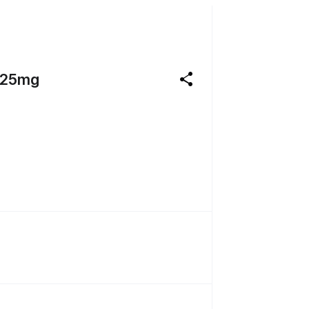
share
25mg