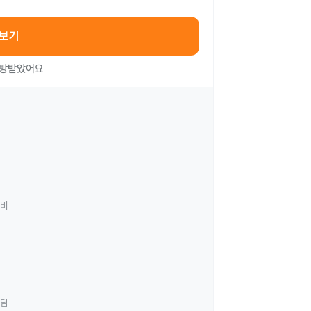
아보기
처방받았어요
료비
상담