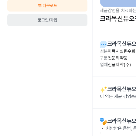
앱 다운로드
세균감염을 치료하는
크라목신듀오정
로그인/가입
크라목신듀오
성분
아목시실린수화물
구분
전문의약품
업체
신풍제약(주)
크라목신듀오
이 약은 세균 감염
크라목신듀오
처방받은 용법, 