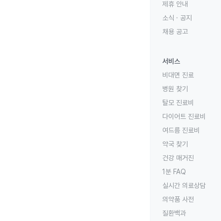
제휴 안내
소식 · 공지
채용 공고
서비스
비대면 진료
병원 찾기
탈모 진료비
다이어트 진료비
여드름 진료비
약국 찾기
건강 매거진
1분 FAQ
실시간 의료상담
의약품 사전
질환백과