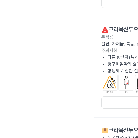
크라목신듀오
부작용
발진, 가려움, 복통
주의사항
다른 항생제(특히
경구피임약의 효과
항생제로 심한 설
크라목신듀오
실온(1~25℃)