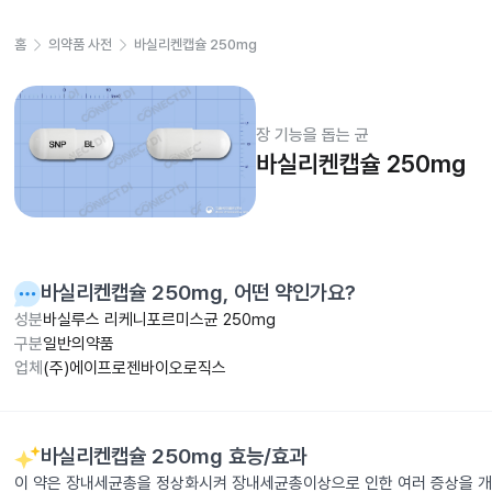
홈
의약품 사전
바실리켄캡슐 250mg
장 기능을 돕는 균
바실리켄캡슐 250mg
바실리켄캡슐 250mg
, 어떤 약인가요?
성분
바실루스 리케니포르미스균 250mg
구분
일반의약품
업체
(주)에이프로젠바이오로직스
바실리켄캡슐 250mg
효능/효과
이 약은 장내세균총을 정상화시켜 장내세균총이상으로 인한 여러 증상을 개