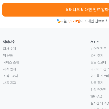
닥터나우 비대면 진료 알
오늘
1,379명
이 비대면 진료로 
닥터나우
서비스
회사 소개
비대면 진료
팀 문화
병원 찾기
서비스 소개
탈모 진료비
제휴 안내
다이어트 진
소식 · 공지
여드름 진료비
채용 공고
약국 찾기
건강 매거진
1분 FAQ
실시간 의료