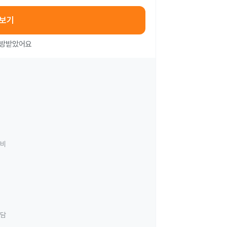
아보기
처방받았어요
료비
상담