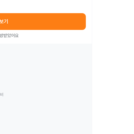
아보기
처방받았어요
료비