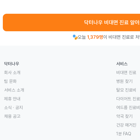
닥터나우 비대면 진료 알
오늘
1,379명
이 비대면 진료로 
닥터나우
서비스
회사 소개
비대면 진료
팀 문화
병원 찾기
서비스 소개
탈모 진료비
제휴 안내
다이어트 진
소식 · 공지
여드름 진료비
채용 공고
약국 찾기
건강 매거진
1분 FAQ