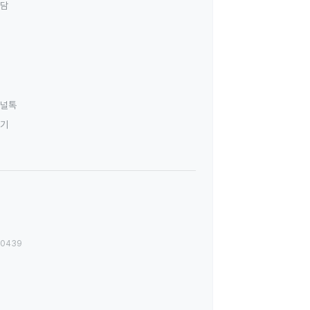
상담
널톡
하기
00439