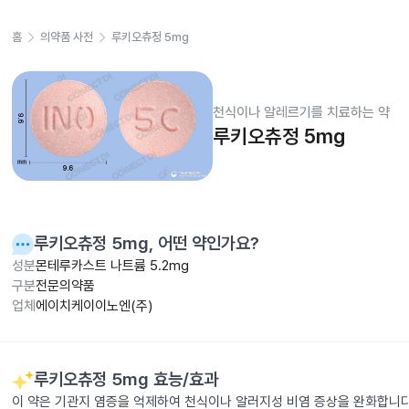
홈
의약품 사전
루키오츄정 5mg
천식이나 알레르기를 치료하는 약
루키오츄정 5mg
루키오츄정 5mg
, 어떤 약인가요?
성분
몬테루카스트 나트륨 5.2mg
구분
전문의약품
업체
에이치케이이노엔(주)
루키오츄정 5mg
효능/효과
이 약은 기관지 염증을 억제하여 천식이나 알러지성 비염 증상을 완화합니다