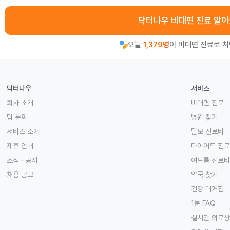
닥터나우 비대면 진료 알
오늘
1,379명
이 비대면 진료로 
닥터나우
서비스
회사 소개
비대면 진료
팀 문화
병원 찾기
서비스 소개
탈모 진료비
제휴 안내
다이어트 진
소식 · 공지
여드름 진료비
채용 공고
약국 찾기
건강 매거진
1분 FAQ
실시간 의료