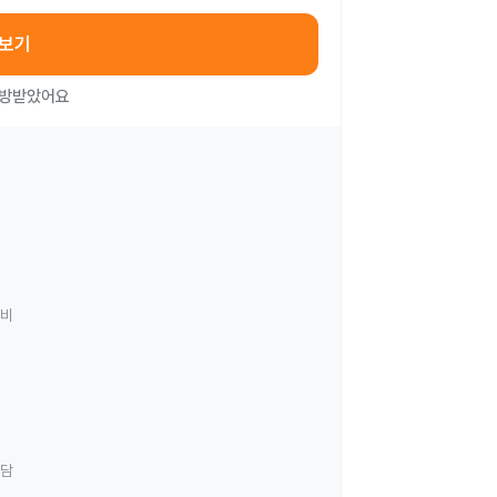
아보기
처방받았어요
료비
상담