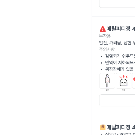
메틸피디정 
부작용
발진, 가려움, 심한
주의사항
감염되기 쉬우므로
면역이 저하되므
위장장애가 있을 
메틸피디정 
실온(1~30℃)