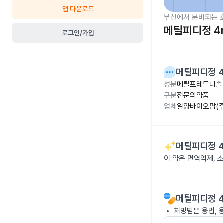
앱 다운로드
부신에서 분비되는 
메틸피디정 4
로그인/가입
메틸피디정 
성분
메틸프레드니솔
구분
전문의약품
업체
일양바이오팜(주
메틸피디정 
이 약은 면역억제,
메틸피디정 
처방받은 용법, 