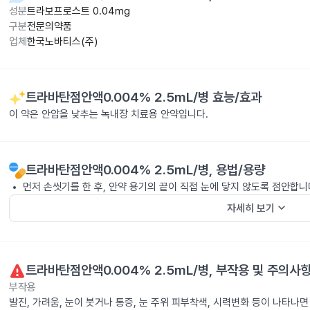
성분
트라보프로스트 0.04mg
구분
전문의약품
업체
한국노바티스(주)
트라바탄점안액0.004% 2.5mL/병
효능/효과
이 약은 안압을 낮추는 녹내장 치료용 안약입니다.
트라바탄점안액0.004% 2.5mL/병
, 용법/용량
먼저 손씻기를 한 후, 안약 용기의 끝이 직접 눈에 닿지 않도록 점안합니
keyboard_arrow_down
자세히 보기
트라바탄점안액0.004% 2.5mL/병
, 부작용 및 주의사
부작용
발진, 가려움, 눈이 붓거나 통증, 눈 주위 피부착색, 시력변화 등이 나타나