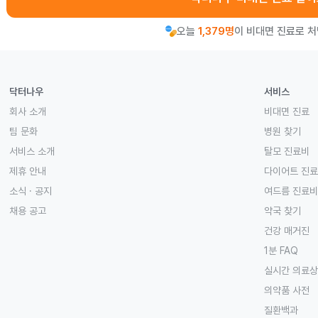
오늘
1,379명
이 비대면 진료로 
닥터나우
서비스
회사 소개
비대면 진료
팀 문화
병원 찾기
서비스 소개
탈모 진료비
제휴 안내
다이어트 진
소식 · 공지
여드름 진료비
채용 공고
약국 찾기
건강 매거진
1분 FAQ
실시간 의료
의약품 사전
질환백과