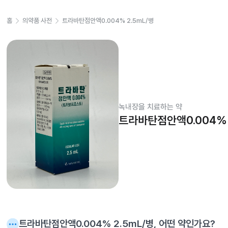
홈
의약품 사전
트라바탄점안액0.004% 2.5mL/병
녹내장을 치료하는 약
트라바탄점안액0.004% 
트라바탄점안액0.004% 2.5mL/병
, 어떤 약인가요?