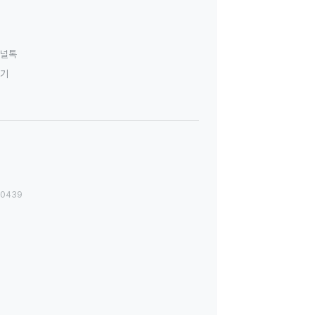
널톡
하기
00439