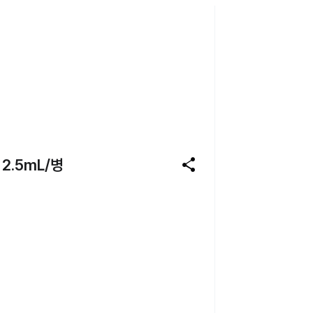
share
2.5mL/병