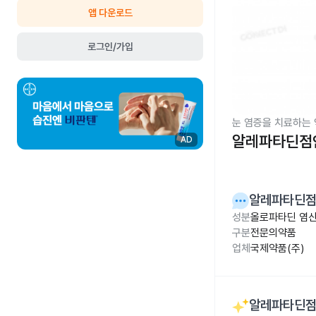
앱 다운로드
로그인/가입
눈 염증을 치료하는 
알레파타딘점안액
AD
알레파타딘점안
성분
올로파타딘 염산염
구분
전문의약품
업체
국제약품(주)
알레파타딘점안