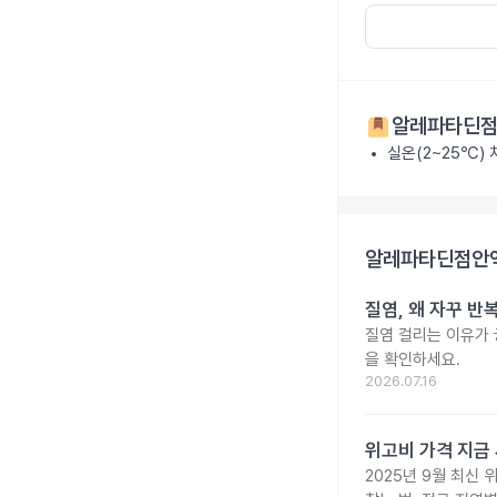
알레파타딘점안
실온(2~25℃)
알레파타딘점안액0
질염, 왜 자꾸 
질염 걸리는 이유가
을 확인하세요.
2026.07.16
위고비 가격 지금 
2025년 9월 최신 