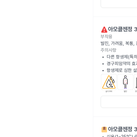
아모클젠정 3
부작용
발진, 가려움, 복통
주의사항
다른 항생제(특히
경구피임약의 효과
항생제로 심한 설
아모클젠정 3
실온(1~25℃)