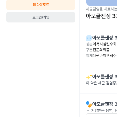
앱 다운로드
세균감염을 치료하는
아모클젠정 3
로그인/가입
아모클젠정 3
성분
아목시실린수화물
구분
전문의약품
업체
대원바이오텍주
아모클젠정 3
이 약은 세균 감염
아모클젠정 3
처방받은 용법, 