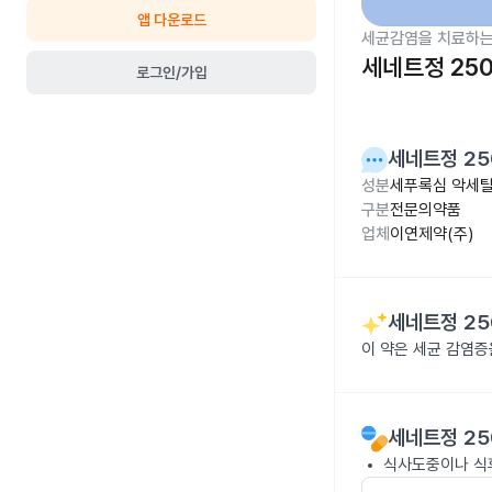
앱 다운로드
세균감염을 치료하는
세네트정 25
로그인/가입
세네트정 25
성분
세푸록심 악세틸 
구분
전문의약품
업체
이연제약(주)
세네트정 25
이 약은 세균 감염
세네트정 25
식사도중이나 식후