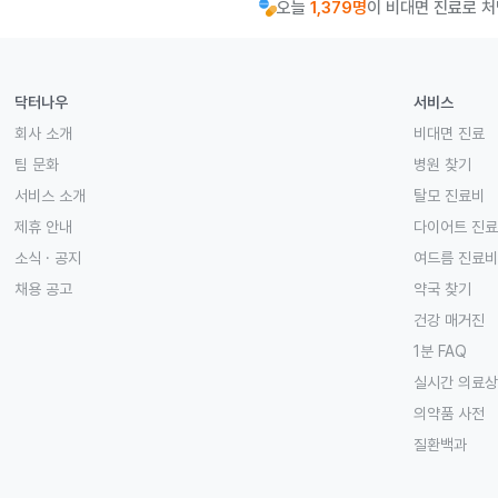
오늘
1,379명
이 비대면 진료로 
닥터나우
서비스
회사 소개
비대면 진료
팀 문화
병원 찾기
서비스 소개
탈모 진료비
제휴 안내
다이어트 진
소식 · 공지
여드름 진료비
채용 공고
약국 찾기
건강 매거진
1분 FAQ
실시간 의료
의약품 사전
질환백과