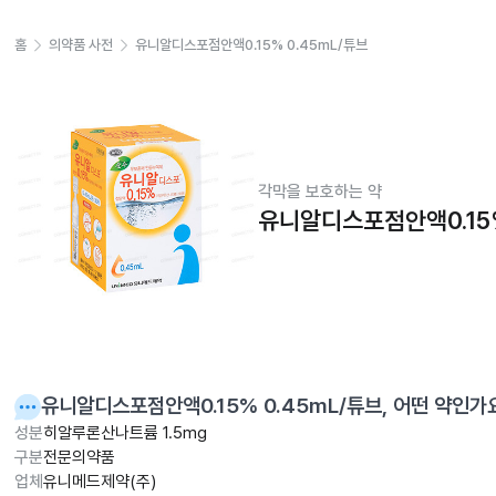
홈
의약품 사전
유니알디스포점안액0.15% 0.45mL/튜브
각막을 보호하는 약
유니알디스포점안액0.15%
유니알디스포점안액0.15% 0.45mL/튜브
, 어떤 약인가
성분
히알루론산나트륨 1.5mg
구분
전문의약품
업체
유니메드제약(주)