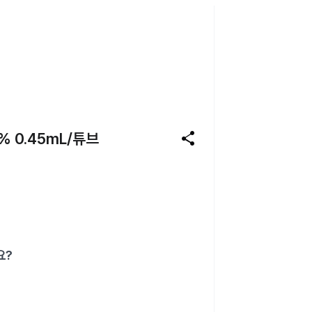
share
 0.45mL/튜브
요?