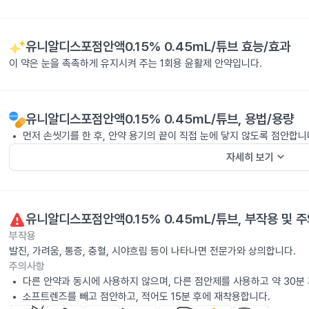
유니알디스포점안액0.15% 0.45mL/튜브
효능/효과
이 약은 눈을 촉촉하게 유지시켜 주는 1회용 윤활제 안약입니다.
유니알디스포점안액0.15% 0.45mL/튜브
, 용법/용량
먼저 손씻기를 한 후, 안약 용기의 끝이 직접 눈에 닿지 않도록 점안합니
keyboard_arrow_down
자세히 보기
유니알디스포점안액0.15% 0.45mL/튜브
, 부작용 및 
부작용
발진, 가려움, 통증, 충혈, 시야흐림 등이 나타나면 전문가와 상의합니다.
주의사항
다른 안약과 동시에 사용하지 않으며, 다른 점안제를 사용하고 약 30분 
소프트렌즈를 빼고 점안하고, 적어도 15분 후에 재착용합니다.