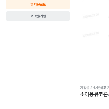
앱 다운로드
로그인/가입
기침을 가라앉히고 
소아용뮤코론시