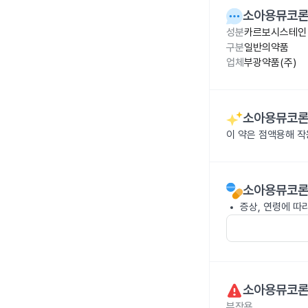
소아용뮤코론시
성분
카르보시스테인 
구분
일반의약품
업체
부광약품(주)
소아용뮤코론시
이 약은 점액용해 
소아용뮤코론시
증상, 연령에 따
소아용뮤코론시
부작용