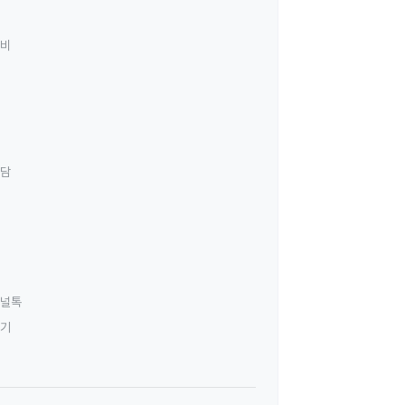
료비
상담
널톡
하기