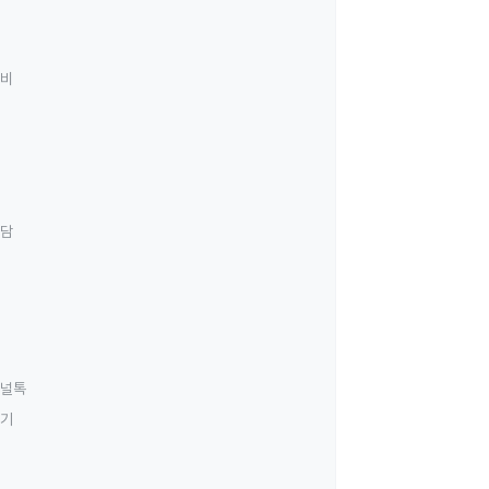
료비
상담
널톡
하기