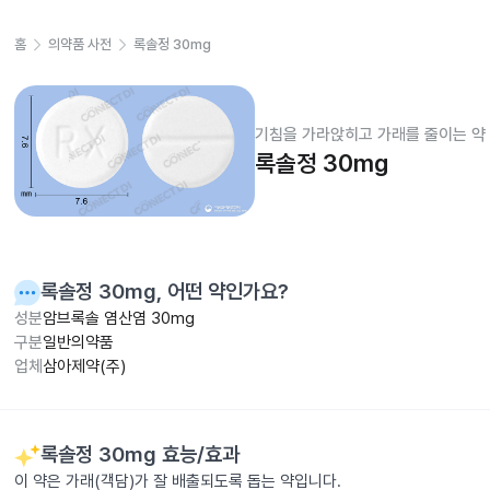
홈
의약품 사전
록솔정 30mg
기침을 가라앉히고 가래를 줄이는 약
록솔정 30mg
록솔정 30mg
, 어떤 약인가요?
성분
암브록솔 염산염 30mg
구분
일반의약품
업체
삼아제약(주)
록솔정 30mg
효능/효과
이 약은 가래(객담)가 잘 배출되도록 돕는 약입니다.