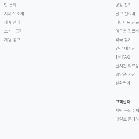
팀 문화
병원 찾기
서비스 소개
탈모 진료비
제휴 안내
다이어트 진
소식 · 공지
여드름 진료비
채용 공고
약국 찾기
건강 매거진
1분 FAQ
실시간 의료
의약품 사전
질환백과
고객센터
채팅 문의 :
채
메일로 문의