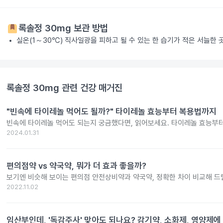
록솔정 30mg
보관 방법
실온(1～30℃) 직사일광을 피하고 될 수 있는 한 습기가 적은 서늘한
록솔정 30mg
관련 건강 매거진
"빈속에 타이레놀 먹어도 될까?" 타이레놀 효능부터 복용법까지
빈속에 타이레놀 먹어도 되는지 궁금했다면, 읽어보세요. 타이레놀 효능부
2024.01.31
편의점약 vs 약국약, 뭐가 더 효과 좋을까?
보기엔 비슷해 보이는 편의점 안전상비약과 약국약, 정확한 차이 비교해 드
2022.11.02
임산부인데, '독감주사' 맞아도 되나요? 감기약, 소화제, 영양제에