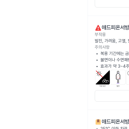
애드피온서방
부작용
발진, 가려움, 고열
주의사항
복용 기간에는 금
불면이나 수면패턴
효과가 약 3~4
애드피온서방
25℃ 이하 차광