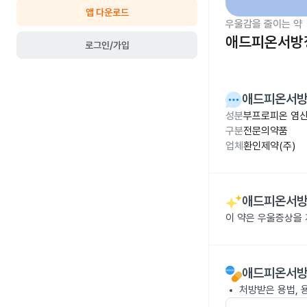
앱 다운로드
우울감을 줄이는 약
애드피온서방정
로그인/가입
애드피온서방
성분
부프로피온 염산
구분
전문의약품
업체
환인제약(주)
애드피온서방
이 약은 우울증상을
애드피온서방
처방받은 용법, 