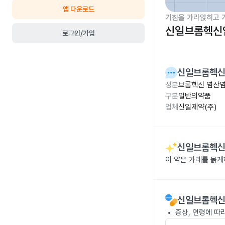
앱 다운로드
기침을 가라앉히고 
신일브롬헥신
로그인/가입
신일브롬헥
성분
브롬헥신 염산염
구분
일반의약품
업체
신일제약(주)
신일브롬헥
이 약은 가래를 묽게
신일브롬헥
증상, 연령에 따