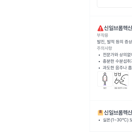
신일브롬헥
부작용
발진, 발적 등의 증
주의사항
전문가와 상의없
충분한 수분섭취가
과도한 음주나 흡
신일브롬헥
실온(1~30℃)