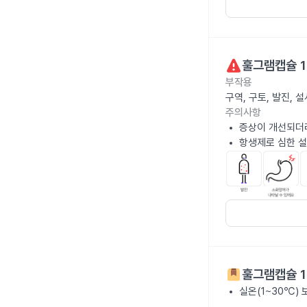
훌그램캡슐 1
부작용
구역, 구토, 발진,
주의사항
증상이 개선되더
항생제로 심한 설
훌그램캡슐 1
실온(1~30℃)