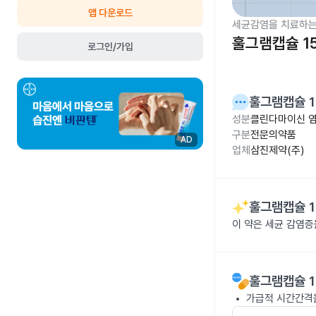
앱 다운로드
세균감염을 치료하는
훌그램캡슐 1
로그인/가입
훌그램캡슐 1
성분
클린다마이신 염
구분
전문의약품
AD
업체
삼진제약(주)
훌그램캡슐 1
이 약은 세균 감염
훌그램캡슐 1
가급적 시간간격을