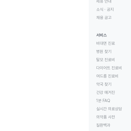
제휴 안내
소식 · 공지
채용 공고
서비스
비대면 진료
병원 찾기
탈모 진료비
다이어트 진료비
여드름 진료비
약국 찾기
건강 매거진
1분 FAQ
실시간 의료상담
의약품 사전
질환백과