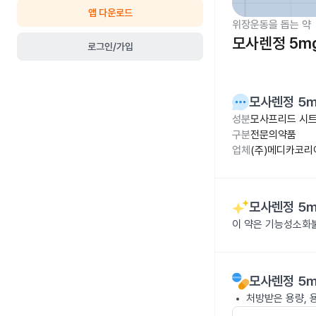
앱 다운로드
위장운동을 돕는 약
모사렌정 5m
로그인/가입
모사렌정 5
성분
모사프리드 시트
구분
전문의약품
업체
(주)메디카코리
모사렌정 5
이 약은 기능성소화
모사렌정 5
처방받은 용량, 