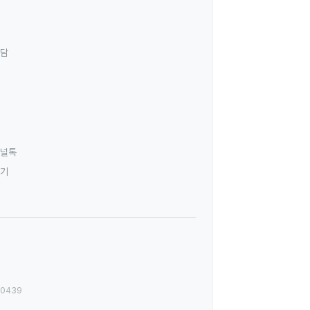
상담
널톡
하기
00439