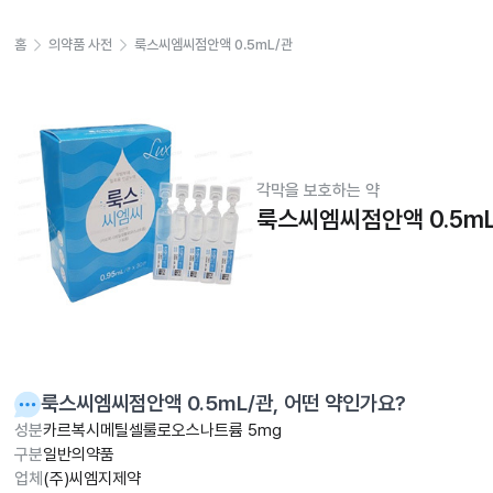
홈
의약품 사전
룩스씨엠씨점안액 0.5mL/관
각막을 보호하는 약
룩스씨엠씨점안액 0.5mL
룩스씨엠씨점안액 0.5mL/관
, 어떤 약인가요?
성분
카르복시메틸셀룰로오스나트륨 5mg
구분
일반의약품
업체
(주)씨엠지제약