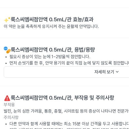
룩스씨엠씨점안액 0.5mL/관
효능/효과
이 약은 눈을 촉촉하게 유지시켜 주는 윤활제 안약입니다.
룩스씨엠씨점안액 0.5mL/관
, 용법/용량
필요시 증상이 있는 눈에 1~2방울씩 점안합니다.
먼저 손씻기를 한 후, 안약 용기의 끝이 직접 눈에 닿지 않도록 점안합니
keyboard_arrow_down
자세히 보기
룩스씨엠씨점안액 0.5mL/관
, 부작용 및 주의사항
부작용
발진, 눈의 심한 가려움, 통증, 충혈, 시야흐림 등의 증상이 나타나면 전문
주의사항
다른 안약과 함께 사용할 때에는 최소 15분 이상 간격을 두고 사용합니다