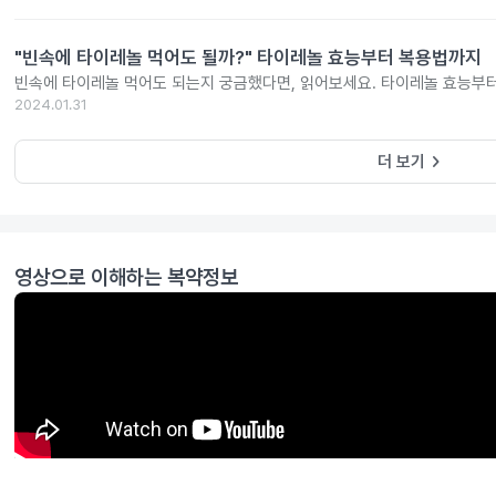
"빈속에 타이레놀 먹어도 될까?" 타이레놀 효능부터 복용법까지
빈속에 타이레놀 먹어도 되는지 궁금했다면, 읽어보세요. 타이레놀 효능부
2024.01.31
keyboard_arrow_right
더 보기
영상으로 이해하는 복약정보