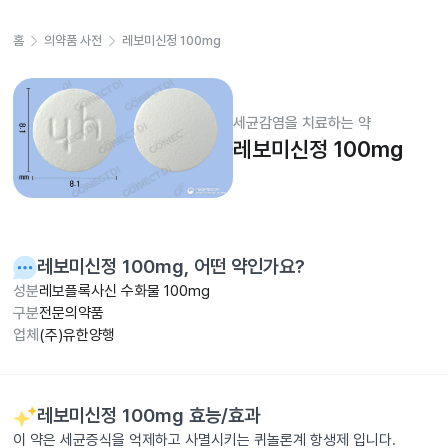
홈
의약품 사전
레보미신정 100mg
세균감염을 치료하는 약
레보미신정 100mg
레보미신정 100mg
, 어떤 약인가요?
성분
레보플록사신 수화물 100mg
구분
전문의약품
업체
(주)유한양행
레보미신정 100mg
효능/효과
이 약은 세균증식을 억제하고 사멸시키는 퀴놀론계 항생제 입니다.