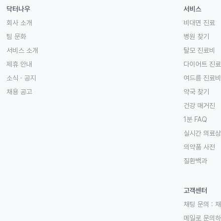
닥터나우
서비스
회사 소개
비대면 진료
팀 문화
병원 찾기
서비스 소개
탈모 진료비
제휴 안내
다이어트 진
소식 · 공지
여드름 진료비
채용 공고
약국 찾기
건강 매거진
1분 FAQ
실시간 의료
의약품 사전
질환백과
고객센터
채팅 문의 :
채
메일로 문의