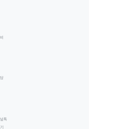
료비
상담
널톡
하기