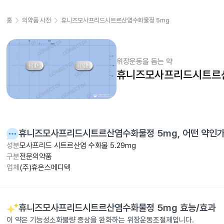
홈
의약품 사전
휴니즈모사프리드시트르산염수화물정 5mg
위장운동을 돕는 약
휴니즈모사프리드시트르산
휴니즈모사프리드시트르산염수화물정 5mg
, 어떤 약인
성분
모사프리드 시트르산염 수화물 5.29mg
구분
전문의약품
업체
(주)휴온스메디텍
휴니즈모사프리드시트르산염수화물정 5mg
효능/효과
이 약은 기능성소화불량 증상을 완화하는 위장운동조절제입니다.