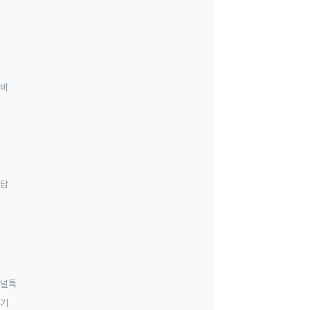
료비
상담
널톡
하기