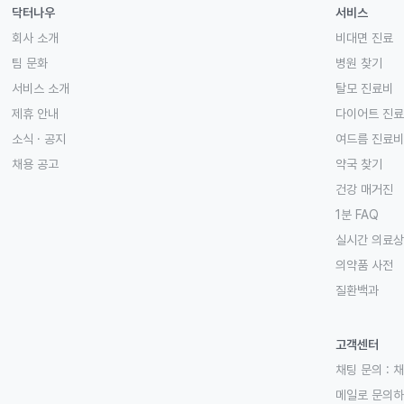
닥터나우
서비스
회사 소개
비대면 진료
팀 문화
병원 찾기
서비스 소개
탈모 진료비
제휴 안내
다이어트 진
소식 · 공지
여드름 진료비
채용 공고
약국 찾기
건강 매거진
1분 FAQ
실시간 의료
의약품 사전
질환백과
고객센터
채팅 문의 :
채
메일로 문의