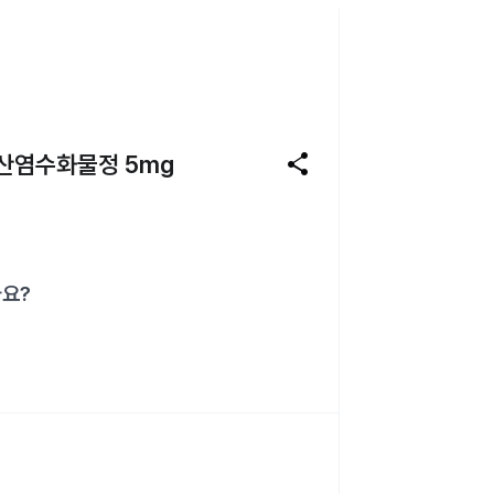
share
염수화물정 5mg
가요?