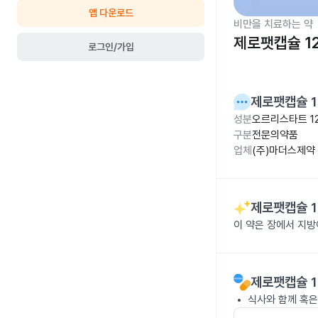
앱 다운로드
비만을 치료하는 약
제로팻캡슐 1
로그인/가입
제로팻캡슐 1
성분
오르리스타트 1
구분
전문의약품
업체
(주)마더스제약
제로팻캡슐 1
이 약은 장에서 지
제로팻캡슐 1
식사와 함께 혹은