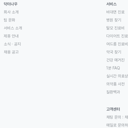
닥터나우
서비스
회사 소개
비대면 진료
팀 문화
병원 찾기
서비스 소개
탈모 진료비
제휴 안내
다이어트 진
소식 · 공지
여드름 진료비
채용 공고
약국 찾기
건강 매거진
1분 FAQ
실시간 의료
의약품 사전
질환백과
고객센터
채팅 문의 :
채
메일로 문의