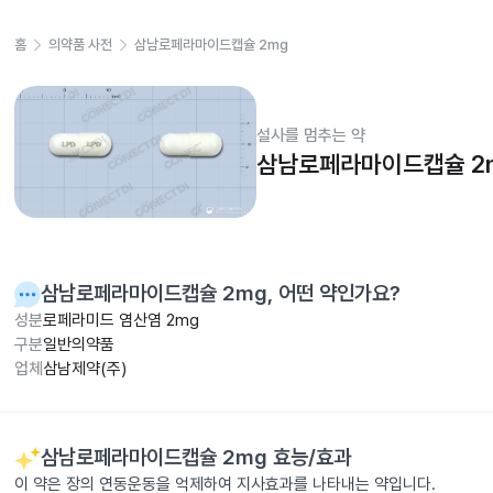
홈
의약품 사전
삼남로페라마이드캡슐 2mg
설사를 멈추는 약
삼남로페라마이드캡슐 2
삼남로페라마이드캡슐 2mg
, 어떤 약인가요?
성분
로페라미드 염산염 2mg
구분
일반의약품
업체
삼남제약(주)
삼남로페라마이드캡슐 2mg
효능/효과
이 약은 장의 연동운동을 억제하여 지사효과를 나타내는 약입니다.