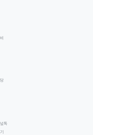
료비
상담
널톡
하기