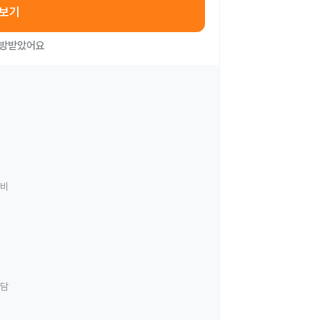
아보기
처방받았어요
료비
상담