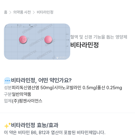
홈
의약품 사전
비타라민정
혈액 및 신경 기능을 돕는 영양제
비타라민정
비타라민정
, 어떤 약인가요?
성분
피리독신염산염 50mg|시아노코발라민 0.5mg|폴산 0.25mg
구분
일반의약품
업체
(주)팜젠사이언스
비타라민정
효능/효과
이 약은 비타민 B6, B12과 엽산이 포함된 비타민제입니다.