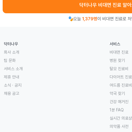
닥터나우 비대면 진료 알
오늘
1,379명
이 비대면 진료로 
닥터나우
서비스
회사 소개
비대면 진료
팀 문화
병원 찾기
서비스 소개
탈모 진료비
제휴 안내
다이어트 진
소식 · 공지
여드름 진료비
채용 공고
약국 찾기
건강 매거진
1분 FAQ
실시간 의료
의약품 사전