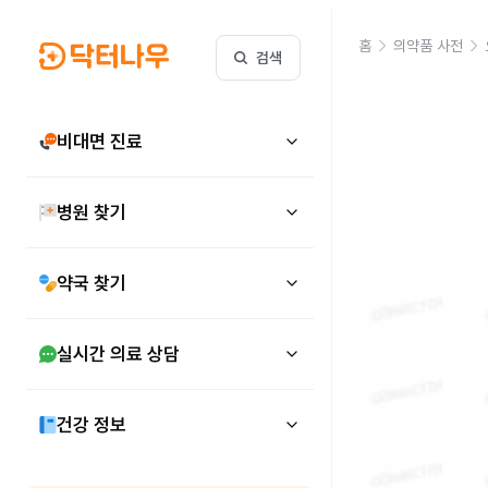
홈
의약품 사전
검색
비대면 진료
병원 찾기
약국 찾기
실시간 의료 상담
건강 정보