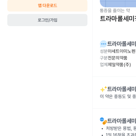
앱 다운로드
통증을 줄이는 약
트라마롤세미
로그인/가입
트라마롤세
성분
아세트아미노펜 1
구분
전문의약품
업체
제일약품(주)
트라마롤세
이 약은 중등도 및 
트라마롤세
처방받은 용법, 
1일 16정을 초