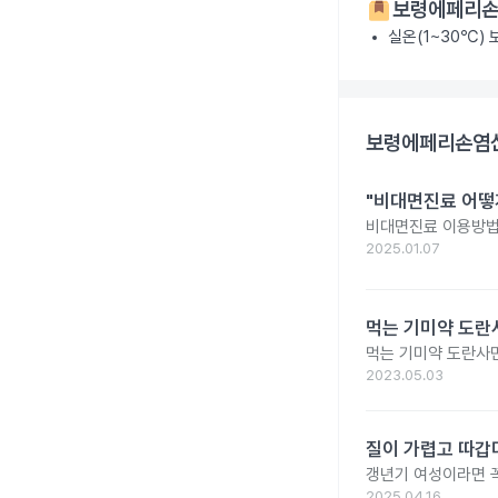
보령에페리손
실온(1~30℃)
보령에페리손염산
"비대면진료 어떻
비대면진료 이용방법
2025.01.07
먹는 기미약 도란
먹는 기미약 도란사
2023.05.03
질이 가렵고 따갑
갱년기 여성이라면 꼭
2025.04.16