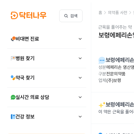
홈
의약품 사전
검색
근육을 풀어주는 약
보령에페리손염
비대면 진료
병원 찾기
보령에페리손
성분
에페리손 염산염
구분
전문의약품
약국 찾기
업체
(주)보령
실시간 의료 상담
보령에페리손
이 약은 근육을 풀
건강 정보