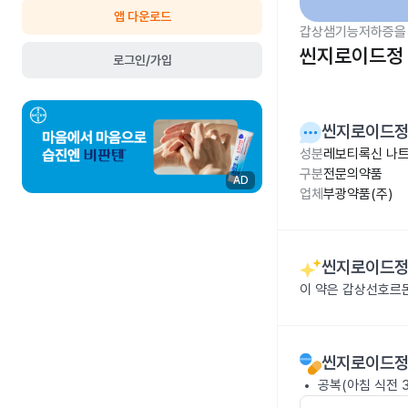
앱 다운로드
갑상샘기능저하증을 
씬지로이드정 0
로그인/가입
씬지로이드정 
성분
레보티록신 나트륨
구분
전문의약품
AD
업체
부광약품(주)
씬지로이드정 
이 약은 갑상선호르
씬지로이드정 
공복(아침 식전 