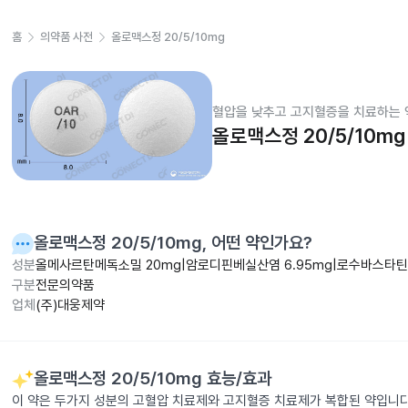
홈
의약품 사전
올로맥스정 20/5/10mg
혈압을 낮추고 고지혈증을 치료하는 
올로맥스정 20/5/10mg
올로맥스정 20/5/10mg
, 어떤 약인가요?
성분
올메사르탄메독소밀 20mg|암로디핀베실산염 6.95mg|로수바스타틴칼
구분
전문의약품
업체
(주)대웅제약
올로맥스정 20/5/10mg
효능/효과
이 약은 두가지 성분의 고혈압 치료제와 고지혈증 치료제가 복합된 약입니다