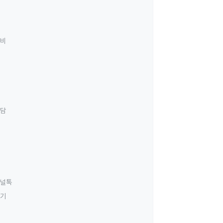
료비
상담
널톡
하기