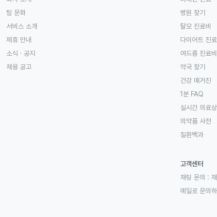
팀 문화
병원 찾기
서비스 소개
탈모 진료비
제휴 안내
다이어트 진
소식 · 공지
여드름 진료비
채용 공고
약국 찾기
건강 매거진
1분 FAQ
실시간 의료
의약품 사전
질환백과
고객센터
채팅 문의 :
채
메일로 문의