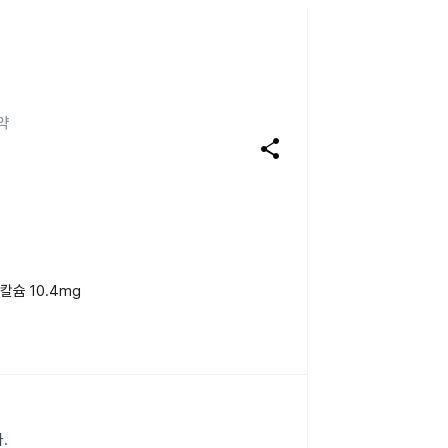
약
share
슘 10.4mg
.